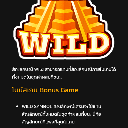
สัญลักษณ์ Wild สามารถแทนที่สัญลักษณ์ภายในเกมได้
ทั้งหมดในชุดค่าผสมที่ชนะ.
โบนัสเกม Bonus Game
WILD SYMBOL สัญลักษณ์เสริมจะใช้แทน
สัญลักษณ์ทั้งหมดในชุดค่าผสมที่ชนะ นี่คือ
สัญลักษณ์ที่แพงที่สุดในเกม.