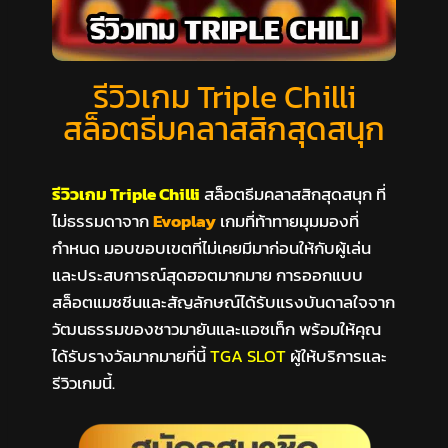
รีวิวเกม Triple Chilli
สล็อตธีมคลาสสิกสุดสนุก
รีวิวเกม Triple Chilli
สล็อตธีมคลาสสิกสุดสนุก ที่
ไม่ธรรมดาจาก
Evoplay
เกมที่ท้าทายมุมมองที่
กำหนด มอบขอบเขตที่ไม่เคยมีมาก่อนให้กับผู้เล่น
และประสบการณ์สุดฮอตมากมาย การออกแบบ
สล็อตแมชชีนและสัญลักษณ์ได้รับแรงบันดาลใจจาก
วัฒนธรรมของชาวมายันและแอซเท็ก พร้อมให้คุณ
ได้รับรางวัลมากมายที่นี้
TGA SLOT
ผู้ให้บริการและ
รีวิวเกมนี้.