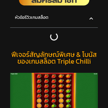
หัวข้อรีวิวเกมสล็อต
ฟีเจอร์สัญลักษณ์พิเศษ & โบนัส
ของเกมสล็อต Triple Chilli