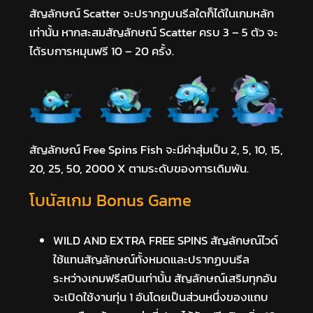
สัญลักษณ์ Scatter จะปรากฏบนรีลใดก็ได้ในเกมหลัก
เท่านั้น หากสะสมสัญลักษณ์ Scatter ครบ 3 – 5 ตัว จะ
ได้รบการหมุนฟรี 10 – 20 ครั้ง.
สัญลักษณ์ Free Spins Fish จะมีค่าสุ่มเป็น 2, 5, 10, 15,
20, 25, 50, 2000 X ตามระดับของการเดิมพัน.
โบนัสเกม Bonus Game
WILD AND EXTRA FREE SPINS สัญลักษณ์ไวด์
ใช้แทนสัญลักษณ์ทั้งหมดและปรากฏบนรีล
ระหว่างเกมฟรีสปินเท่านั้น สัญลักษณ์เสริมทุกอัน
จะเปิดใช้งานทุ่น 1 อันโดยเป็นส่วนหนึ่งของแถบ