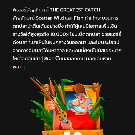
ฟีเจอร์สัญลักษณ์ THE GREATEST CATCH
สัญลักษณ์ Scatter, Wild และ Fish ทำให้กระบวนการ
ตกปลาน่าตื่นเต้นอย่างยิ่ง ทำให้ผู้เล่นมีโอกาสเพิ่มเงิน
รางวัลได้สูงสุดถึง 10,000x โยนเบ็ดตกปลา ช่วยแฮร์รี่
ดึงปลาที่เขาเห็นในฝันกลางวันออกมา และรับประโยชน์
จากการจับปลาได้มหาศาล และเกมนี้ยังมีโบนัสเยอะมาก
ให้เลือกลุ้นเข้าสู่ฟีเจอร์โบนัสของเกม บอกเลยห้าม
พลาด.