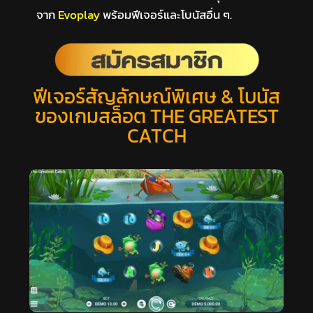
จาก
Evoplay
พร้อมฟีเจอร์และโบนัสอื่น ๆ.
ฟีเจอร์สัญลักษณ์พิเศษ & โบนัส
ของเกมสล็อต THE GREATEST
CATCH