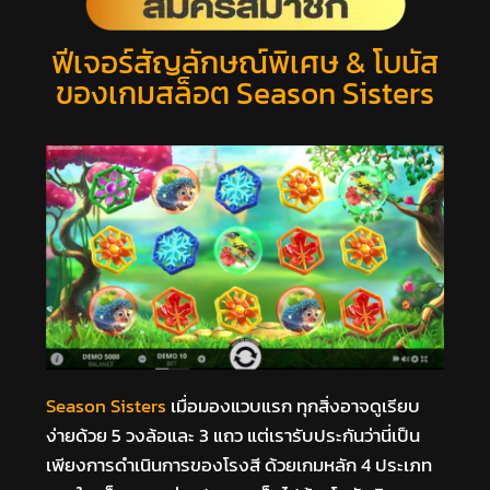
ฟีเจอร์สัญลักษณ์พิเศษ & โบนัส
ของเกมสล็อต Season Sisters
Season Sisters
เมื่อมองแวบแรก ทุกสิ่งอาจดูเรียบ
ง่ายด้วย 5 วงล้อและ 3 แถว แต่เรารับประกันว่านี่เป็น
เพียงการดำเนินการของโรงสี ด้วยเกมหลัก 4 ประเภท