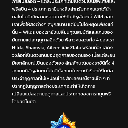
ภายในสล็อต – แต่ละประเภทเต็มไปด้วยโบนัสพิเศษและ
ฟรีสปิน 4 ประเภท เรามีบางสิ่งสำหรับทุกคนเราได้นำ
กลไกโบนัสที่หลากหลายมาใช้กับสัญลักษณ์ Wild ของ
เราเพื่อให้สิ่งต่างๆ สนุกสนาน แต่มันไม่ได้หยุดเพียงแค่
นั้น – Wilds ของเรายังเปลี่ยนคุณสมบัติและแกนของ
มันตามแต่ละฤดูกาลอีกด้วย พี่สาวคนสวยทั้ง 4 ของเรา
Hilda, Shamsia, Aileen และ Zlata พร้อมที่จะแสดง
วงล้อที่เป็นตัวแทนของฤดูกาลของตนเอง เมื่อแต่ละอัน
มีเอกลักษณ์เป็นของตัวเอง สัญลักษณ์ของราชินีทั้ง 4
จะแทนที่สัญลักษณ์ปกติทั้งหมดในขณะที่เรียกใช้โบนัส
ประจำฤดูกาลที่ไม่เหมือนใคร สัญลักษณ์ราชินีใด ๆ ที่
ปรากฏในฤดูกาลต่างประเทศจะทำให้เกิดการ
เปลี่ยนแปลงตามฤดูกาลและประเภทของการหมุนฟรี
โดยอัตโนมัติ.