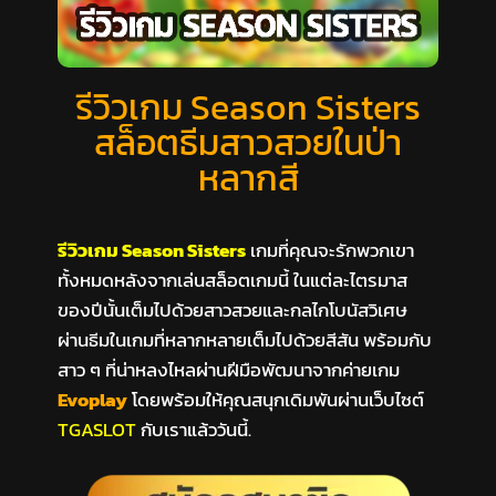
รีวิวเกม Season Sisters
สล็อตธีมสาวสวยในป่า
หลากสี
รีวิวเกม Season Sisters
เกมที่คุณจะรักพวกเขา
ทั้งหมดหลังจากเล่นสล็อตเกมนี้ ในแต่ละไตรมาส
ของปีนั้นเต็มไปด้วยสาวสวยและกลไกโบนัสวิเศษ
ผ่านธีมในเกมที่หลากหลายเต็มไปด้วยสีสัน พร้อมกับ
สาว ๆ ที่น่าหลงไหลผ่านฝีมือพัฒนาจากค่ายเกม
Evoplay
โดยพร้อมให้คุณสนุกเดิมพันผ่านเว็บไซต์
TGASLOT
กับเราแล้ววันนี้.