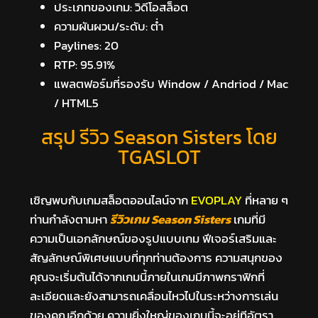
ประเภทของเกม: วิดีโอสล็อต
ความผันผวน/ระดับ: ต่ำ
Paylines: 20
RTP: 95.91%
แพลตฟอร์มที่รองรับ Window / Andriod / Mac
/ HTML5
สรุป รีวิว Season Sisters โดย
TGASLOT
เชิญพบกับเกมสล็อตออนไลน์จาก
EVOPLAY
ที่หลาย ๆ
ท่านกำลังตามหา
รีวิวเกม Season Sisters
เกมที่มี
ความเป็นเอกลักษณ์ของรูปแบบเกม ฟีเจอร์เสริมและ
สัญลักษณ์พิเศษแบบที่ทุกท่านต้องการ ความสนุกของ
คุณจะเริ่มต้นได้จากเกมนี้ภายในเกมมีภาพกราฟิกที่
ละเอียดและยังสามารถเคลื่อนไหวไปในระหว่างการเล่น
ของคุณอีกด้วย ความยิ่งใหญ่ของเกมนี้จะอยู่ทีอัตรา