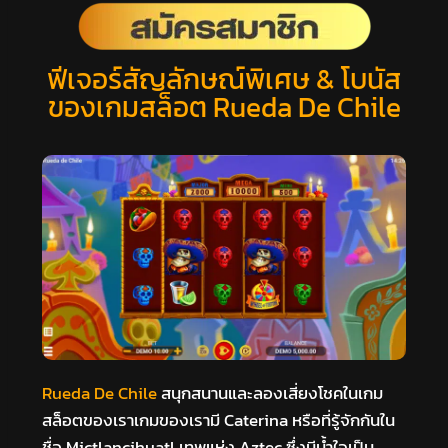
ฟีเจอร์สัญลักษณ์พิเศษ & โบนัส
ของเกมสล็อต Rueda De Chile
Rueda De Chile
สนุกสนานและลองเสี่ยงโชคในเกม
สล็อตของเราเกมของเรามี Caterina หรือที่รู้จักกันใน
ชื่อ Mictlancihuatl เทพแห่ง Aztec ซึ่งมีน้ำใจเป็น