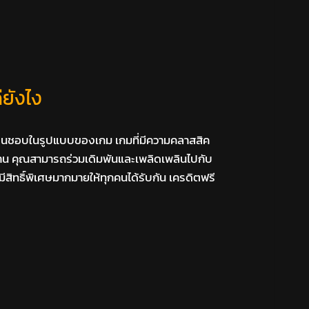
ยังไง
ะชื่นชอบในรูปแบบของเกม เกมที่มีความคลาสสิค
ท่าน คุณสามารถร่วมเดิมพันและเพลิดเพลินไปกับ
สิทธิ์พิเศษมากมายให้ทุกคนได้รับกัน เครดิตฟรี