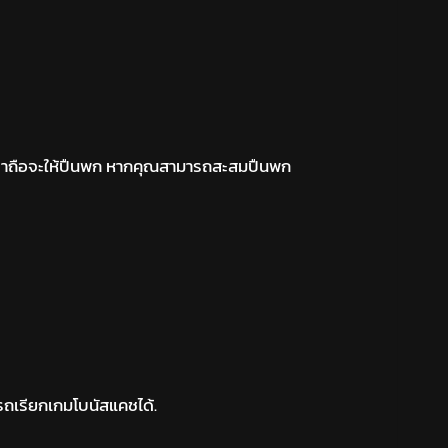
ป๋าถือจะให้ปืนพก หากคุณสามารถสะสมปืนพก
รถเรียกเกมโบนัสแคชได้.