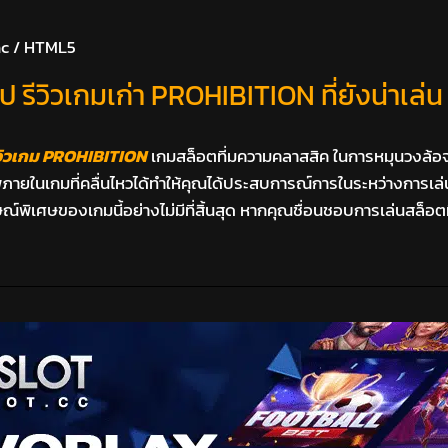
ac / HTML5
ุป รีวิวเกมเก่า PROHIBITION ที่ยังน่าเล่น
ีวิวเกม PROHIBITION
เกมสล็อตที่มความคลาสสิค ในการหมุนวงล้อจะท
ายในเกมที่คลื่นไหวได้ทำให้คุณได้ประสบการณ์การในระหว่างการเล่นที่ด
พิเศษของเกมนี้อย่างไม่มีที่สิ้นสุด หากคุณชื่อนชอบการเล่นสล็อตที่ม