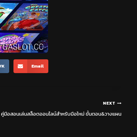
VK
Email
NEXT
คู่มือสอนเล่นสล็อตออนไลน์สำหรับมือใหม่ ขั้นตอน&วางแผน