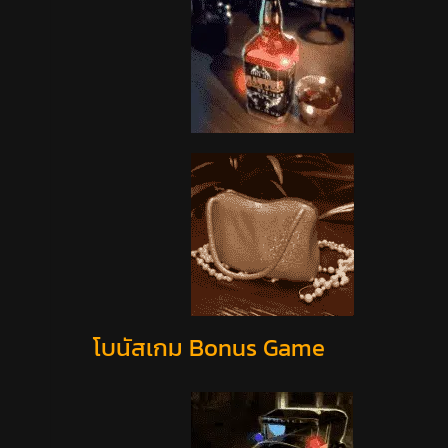
โบนัสเกม Bonus Game