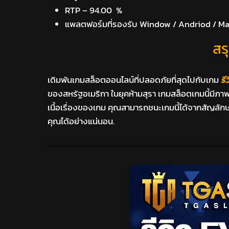
RTP – 94.00 %
แพลตฟอร์มที่รองรับ Window / Andriod / M
สร
เดิมพันเกมสล็อตออนไลน์ที่ปลอดภัยที่สุดไปกับเกม
ร
ของสหรัฐอเมริกา ในยุคห้ามสุรา เกมสล็อตเกมนี้มีภาพภ
เนื้อเรื่องของเกม คุณสามารถชนะเกมนี้ได้จากสัญลักษณ์
คุณได้อย่างแน่นอน.