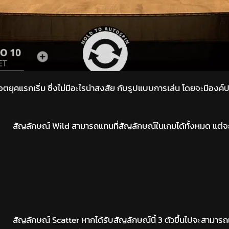
ล็อตยุคแรกเริ่ม ซึ่งไม่มีอะไรน่าสงสัย กับรูปแบบการเล่น โดยจะม
สัญลักษณ์ Wild สามารถแทนที่สัญลักษณ์ในเกมได้ทั้งหมด แต่
สัญลักษณ์ Scatter หากได้รับสัญลักษณ์นี้ 3 ตัวขึ้นไปจะสามารถ