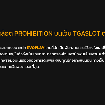
มสล็อต PROHIBITION บนเว็บ TGASLOT ดี
กระแสมาแรงมากต่ก
EVOPLAY
เกมที่นักเดิมพันหลายท่านไว้วางใจแล
ามโดดเด่นอยู่ในตัวจึงเป็นเกมที่สามารถครองใจเหล่านักพนันในหลายๆ 
ี่พร้อมจบในเรื่องของการเดิมพันให้กับคุณได้อย่างแน่นอน ทางเว็บมี
ล็อตแตกแจ็คพอตเยอะที่สุด.