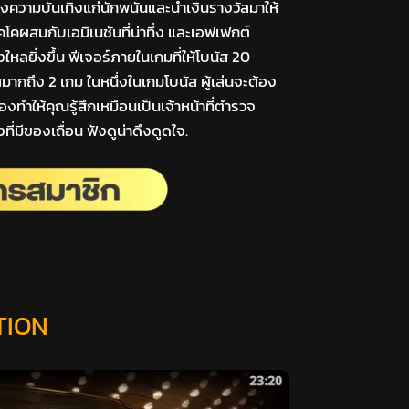
งความบันเทิงแก่นักพนันและนำเงินรางวัลมาให้
ผสมกับเอมิเนชันที่น่าทึ่ง และเอฟเฟกต์
งใหลยิ่งขึ้น ฟีเจอร์ภายในเกมที่ให้โบนัส 20
สมากถึง 2 เกม ในหนึ่งในเกมโบนัส ผู้เล่นจะต้อง
สองทำให้คุณรู้สึกเหมือนเป็นเจ้าหน้าที่ตำรวจ
่มีของเถื่อน ฟังดูน่าดึงดูดใจ.
TION