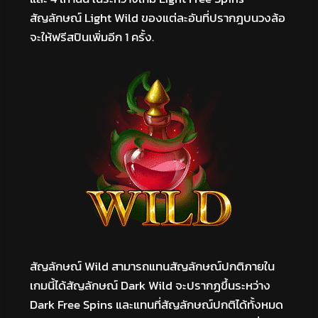
สัญลักษณ์ Light Wild ของแต่ละอันที่ปรากฎบนวงล้อ
จะให้ฟรีสปินเพิ่มอีก 1 ครั้ง.
สัญลักษณ์ Wild สามารถแทนสัญลักษณ์ปกติภายใน
เกมนี้ได้สัญลักษณ์ Dark Wild จะปรากฏขึ้นระหว่าง
Dark Free Spins และแทนที่สัญลักษณ์ปกติได้ทั้งหมด