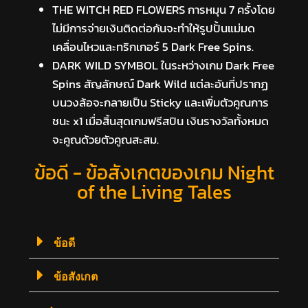
THE WITCH RED FLOWERS การหมุน 7 ครั้งโดย
ไม่มีการจ่ายเงินติดต่อกันจะทำให้รูปปั้นแม่มด
เคลื่อนไหวและทริกเกอร์ 5 Dark Free Spins.
DARK WILD SYMBOL ในระหว่างเกม Dark Free
Spins สัญลักษณ์ Dark Wild แต่ละอันที่ปรากฏ
บนวงล้อจะกลายเป็น Sticky และเพิ่มตัวคูณการ
ชนะ x1 เมื่อสิ้นสุดเกมฟรีสปิน เงินรางวัลทั้งหมด
จะคูณด้วยตัวคูณสะสม.
ข้อดี - ข้อสังเกตของเกม Night
of the Living Tales
ข้อดี
ข้อสังเกต