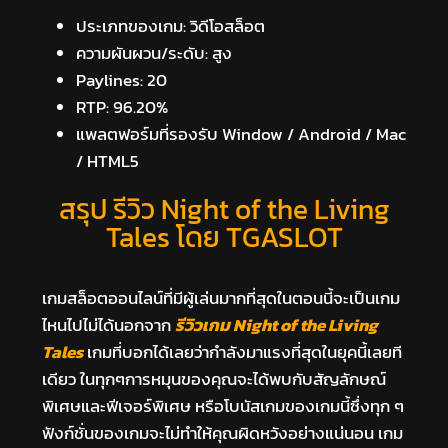
ประเภทของเกม: วิดีโอสล็อต
ความผันผวน/ระดับ: สูง
Paylines: 20
RTP: 96.20%
แพลตฟอร์มที่รองรับ Window / Android / Mac
/ HTML5
สรุป รีวิว Night of the Living
Tales โดย TGASLOT
เกมสล็อตออนไลน์ที่มีผู้เล่นมากที่สุดในตอนนี้จะเป็นเกม
ไหนไปไม่ได้นอกจาก
รีวิวเกม Night of the Living
Tales
เกมที่บอกได้เลยว่ากำลังมาแรงที่สุดในยุคนี้เลยที
เดียว ในทุกๆการหมุนของคุณจะได้พบกับสัญลักษณ์
พิเศษและฟีเจอร์พิเศษ หรือโบนัสเกมของเกมนี้ซึ่งทุก ๆ
ฟังก์ชั่นของเกมจะไม่ทำให้คุณผิดหวังอย่างแน่นอน เกม