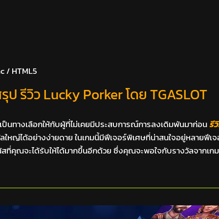
ac / HTML5
รุป รีวิว Lucky Porker โดย TGASLOT
ี่เป็นทางเลือกให้กับผู้ที่ไม่เคยมีประสบการณ์การลงเดิมพันมาก่อน
รี
หญ่ได้อย่างง่ายดาย ในเกมนี้มีฟีเจอร์พิเศษที่น่าสนใจอยู่หลายฟีเจอร์
นัสที่คุณจะได้รับให้ได้มากขึ้นอีกด้วย ซึ่งคุณจะพอใจกับรางวัลจากเ