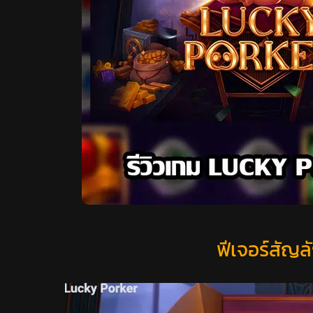
ฟีเจอร์สัญ