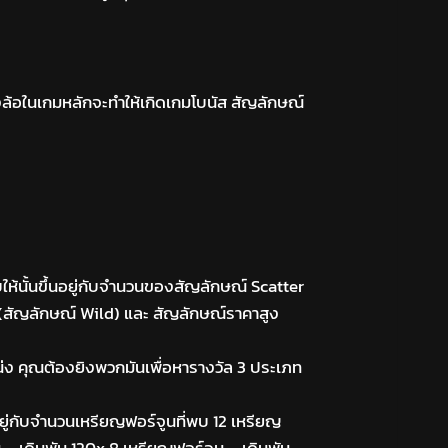
งล้อในเกมหลักจะทำให้เกิดเกมโบนัส สัญลักษณ์
ห้นั้นขึ้นอยู่กับจำนวนของสัญลักษณ์ Scatter
er (สัญลักษณ์ Wild) และ สัญลักษณ์ราคาสูง
่ง คุณต้องยิงพวกมันเพื่อหารางวัล 3 ประเภท
ยู่กับจำนวนเหรียญฟอร์จูนที่พบ 12 เหรียญ
 – เดิมพัน 120x 8 เหรียญฟอร์จูน – เดิมพัน