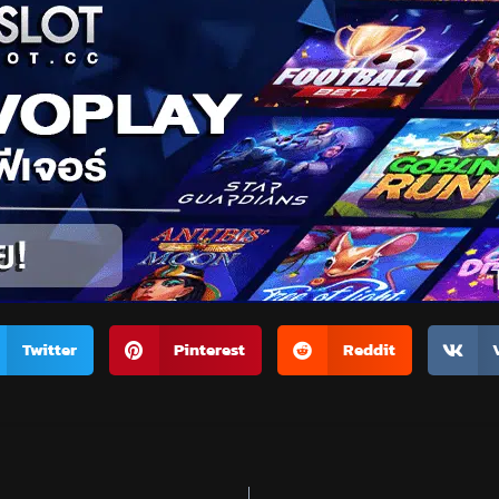
Twitter
Pinterest
Reddit