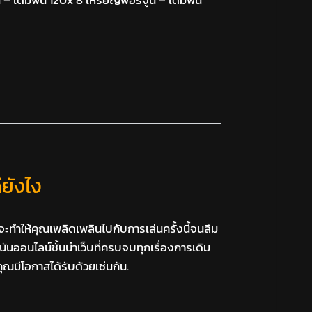
ยังไง
ทำให้คุณเพลิดเพลินไปกับการเล่นครั้งนี้จนลืม
นันออนไลน์ชั้นนำเว็บที่ครบจบทุกเรื่องการเดิม
ุณมีโอกาสได้รับด้วยเช่นกัน.