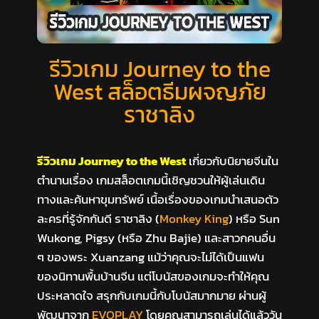
รีวิวเกม Journey to the
West สล็อตธีมผจญภัย
ราชาลิง
รีวิวเกม Journey to the West
เกี่ยวกับนิยายจีนใน
ตำนานเรื่อง เกมสล็อตเกมนี้เชิญชวนให้ผู้เล่นเดิน
ทางและค้นหาขุมทรัพย์ เนื้อเรื่องของเกมนำเสนอตัว
ละครที่รู้จักกันดี ราชาลิง (
Monkey King
) หรือ Sun
Wukong, Pigsy (หรือ Zhu Bajie) และสาวกคนอื่น
ๆ ของพระ Xuanzang แม้ว่าคุณจะไม่ได้เป็นแฟน
ของนิทานพื้นบ้านจีน แต่โบนัสของเกมจะทำให้คุณ
ประหลาดใจ สรุกกับเกมนี้กับโบนัสมากมาย ผ่านผู้
พัฒนาจาก
EVOPLAY
โดยคุณสามารถเล่นได้แล้ววัน