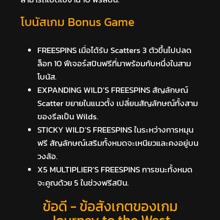
โบนัสเกม Bonus Game
FREESPINS เมื่อได้รับ Scatters 3 ตัวขึ้นไปปลด
ล็อก 10 ฟีเจอร์สปินฟรีที่มาพร้อมกับหนึ่งในสาม
โบนัส.
EXPANDING WILD’S FREESPINS สัญลักษณ์
Scatter ขยายในแนวตั้ง เปลี่ยนสัญลักษณ์ทั้งสาม
ของรีลเป็น Wilds.
STICKY WILD’S FREESPINS ในระหว่างการหมุน
ฟรี สัญลักษณ์เสริมทั้งหมดจะเหนียวและคงอยู่บน
วงล้อ.
X5 MULTIPLIER’S FREESPINS การชนะทั้งหมด
จะคูณด้วย 5 ในช่วงฟรีสปิน.
ข้อดี - ข้อสังเกตของเกม