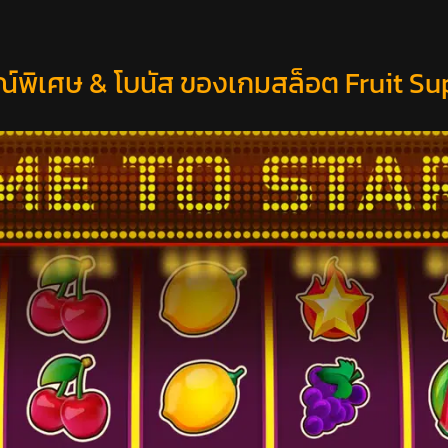
ณ์พิเศษ & โบนัส ของเกมสล็อต Fruit S