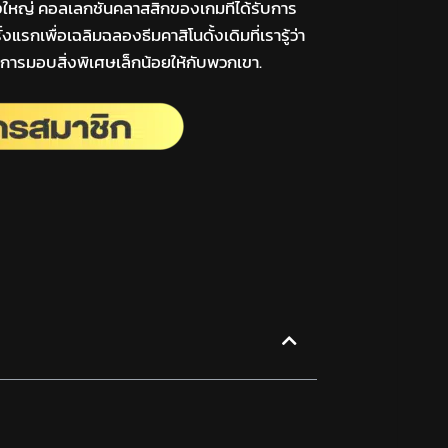
้งใหญ่ คอลเลกชันคลาสสิกของเกมที่ได้รับการ
รกเพื่อเฉลิมฉลองธีมคาสิโนดั้งเดิมที่เรารู้ว่า
ารมอบสิ่งพิเศษเล็กน้อยให้กับพวกเขา.