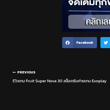
Facebook
PREVIOUS
รีวิวเกม Fruit Super Nova 30 สล็อตธีมค่ายเกม Evoplay