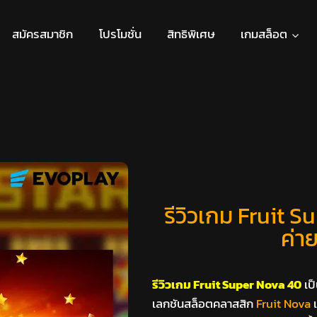
สมัครสมาชิก
โปรโมชั่น
สิทธิพิเศษ
เกมสล็อต
รีวิวเกม Fruit 
ค่า
รีวิวเกม Fruit Super Nova 40
เป
เลกชันสล็อตคลาสสิก
Fruit Nova
เ