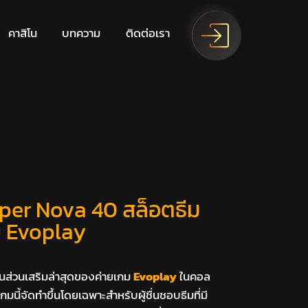
คาสิโน
บทความ
ติดต่อเรา
Super Nova 40 สล็อตธีม
ย Evoplay
็นส่วนเสริมล่าสุดของค่ายเกม
Evoplay
ในคอล
กมนี้จัดทำขึ้นโดยเฉพาะสำหรับผู้ชื่นชอบธีมที่มี