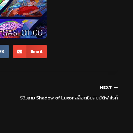
VK
Email
NEXT
รีวิวเกม Shadow of Luxor สล็อตธีมสมบัติฟาโรห์