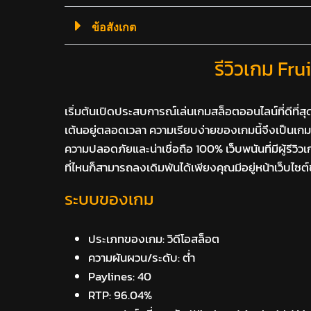
ข้อสังเกต
รีวิวเกม Fr
เริ่มต้นเปิดประสบการณ์เล่นเกมสล็อตออนไลน์ที่ดีที่สุ
เต้นอยู่ตลอดเวลา ความเรียบง่ายของเกมนี้จึงเป็นเ
ความปลอดภัยและน่าเชื่อถือ 100% เว็บพนันที่มีผู้รีวิ
ที่ไหนก็สามารถลงเดิมพันได้เพียงคุณมีอยู่หน้าเว็บไซต
ระบบของเกม
ประเภทของเกม: วิดีโอสล็อต
ความผันผวน/ระดับ: ตํ่า
Paylines: 40
RTP: 96.04%