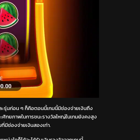
่นก่อน ๆ ก็คือตอนนี้เกมนี้มีช่องจ่ายเงินถึง
าทรและศักยภาพในการชนะรางวัลใหญ่ในเกมยังคงสูง
ที่มีช่องจ่ายเงินสองเท่า.
แหน่งใดก็ได้จะได้รับเงินรางวัลจากเกมนี้.