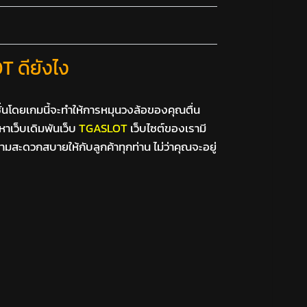
T ดียังไง
่นโดยเกมนี้จะทำให้การหมุนวงล้อของคุณตื่น
าเว็บเดิมพันเว็บ
TGASLOT
เว็บไซต์ของเรามี
ามสะดวกสบายให้กับลูกค้าทุกท่าน ไม่ว่าคุณจะอยู่