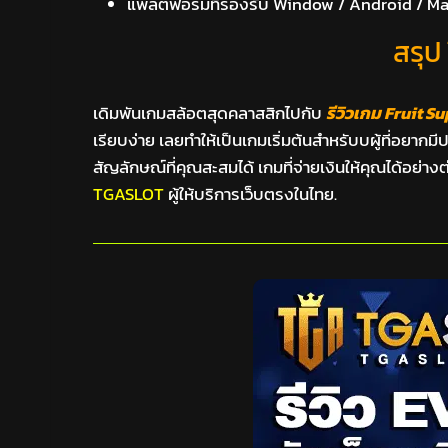
แพลตฟอร์มที่รองรับ Window / Android / M
สรุป
เดิมพันเกมสล้อตสุดคลาสสิกไปกับ
รีวิวเกม Fruit S
เรียบง่าย เลยทำให้เป็นเกมเริ่มต้นสำหรับบผู้ที่อยา
สัญลักษณ์ที่คุณสะสมได้ เกมที่จ่ายเงินให้คุณได้อย่างต่
TGASLOT
ผู้ให้บริการเว็บตรงในไทย.