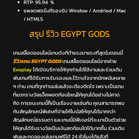
RTP: 95.94 %
แพลตฟอร์มที่รองรับ Window / Andriod / Mac
/ HTML5
สรุป รีวิว EGYPT GODS
เกมสล็อตออนไลน์เกมดังที่กำแรงมาแรงที่สุดในตอนนี้
รีวิวเกม EGYPT GODS
เกมสล็อตออนไลน์จากค่าย
Evoplay
ได้เปิดบริการให้ทุกท่านได้ใช้งานและร่วมเดิม
พันเกมที่ได้รับการรับรองและไว้วางใจจากนักพนันหลาย
ๆ ท่าน เกมที่ทุกท่านเล่นแล้วจะต้องติดใจ เพราะเป็นเกม
ที่แตกรางวัลแจ็คพอตก้อนใหญ่ให้คุณได้อย่างไม่คาด
คิด การชนะเกมนี้ก็เป็นเรื่องงายเช่นกัน คุณสามารถพบ
กับสัญลักษณ์พิเศษที่จ่ายให้โบนัสให้คุณได้มากกว่า
สัญลักษณ์ธรรมดา และเกมนี้มีฟีเจอร์ที่จะมาเป็นตัวช่วย
ให้คุณได้รับรางวัลเป็นเงินสดก้อนโตได้มากขึ้น ร่วมเดิม
พันและทดลองเล่นเกมฟรีได้ 24 ชั่วโมงได้แล้วที่