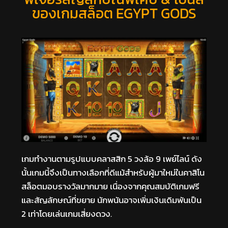
ของเกมสล็อต EGYPT GODS
เกมทำงานตามรูปแบบคลาสสิก 5 วงล้อ 9 เพย์ไลน์ ดัง
นั้นเกมนี้จึงเป็นทางเลือกที่ดีแม้สำหรับผู้มาใหม่ในคาสิโน
สล็อตมอบรางวัลมากมาย เนื่องจากคุณสมบัติเกมฟรี
และสัญลักษณ์ที่ขยาย นักพนันอาจเพิ่มเงินเดิมพันเป็น
2 เท่าโดยเล่นเกมเสี่ยงดวง.