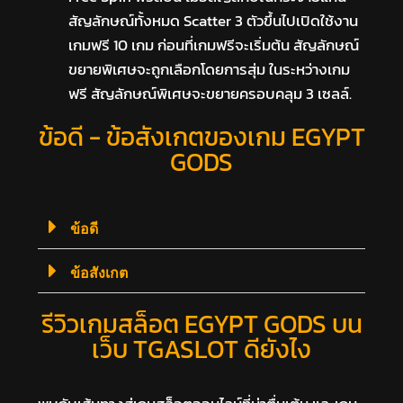
สัญลักษณ์ทั้งหมด Scatter 3 ตัวขึ้นไปเปิดใช้งาน
เกมฟรี 10 เกม ก่อนที่เกมฟรีจะเริ่มต้น สัญลักษณ์
ขยายพิเศษจะถูกเลือกโดยการสุ่ม ในระหว่างเกม
ฟรี สัญลักษณ์พิเศษจะขยายครอบคลุม 3 เซลล์.
ข้อดี - ข้อสังเกตของเกม EGYPT
GODS
ข้อดี
ข้อสังเกต
รีวิวเกมสล็อต EGYPT GODS บน
เว็บ TGASLOT ดียังไง