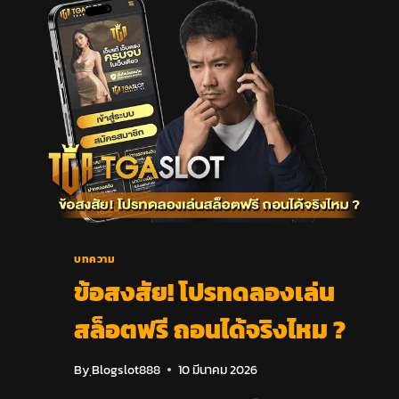
มงคล
เพื่อ
เล่น
พนัน
บทความ
ข้อสงสัย! โปรทดลองเล่น
สล็อตฟรี ถอนได้จริงไหม ?
By
ฺBlogslot888
10 มีนาคม 2026