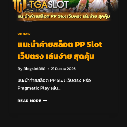
บทความ
แนะนำค่ายสล็อต PP Slot
เว็บตรง เล่นง่าย สุดคุ้ม
By
ฺBlogslot888
21 มีนาคม 2026
แนะนำค่ายสล็อต PP Slot เว็บตรง หรือ
Pragmatic Play เล่น…
แนะนำ
READ MORE
ค่าย
สล็อต
PP
SLOT