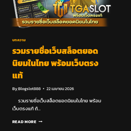
บทความ
รวมรายชื่อเว็บสล็อตยอด
นิยมในไทย พร้อมเว็บตรง
แท้
By
ฺBlogslot888
22 เมษายน 2026
รวมรายชื่อเว็บสล็อตยอดนิยมในไทย พร้อม
เว็บตรงแท้ ถ้…
รวม
READ MORE
ราย