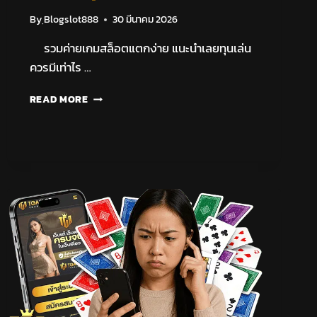
By
ฺBlogslot888
30 มีนาคม 2026
รวมค่ายเกมสล็อตแตกง่าย แนะนำเลยทุนเล่น
ควรมีเท่าไร …
รวม
READ MORE
ค่าย
เกม
สล็อต
แตก
ง่าย
แนะนำ
ทุน
เล่น
ควร
มี
เท่าไร
?