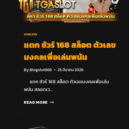
บทความ
แตก ชัวร์ 168 สล็อต ตัวเลข
มงคลเพื่อเล่นพนัน
By
ฺBlogslot888
25 มีนาคม 2026
แตก ชัวร์ 168 สล็อต ตัวเลขมงคลเพื่อเล่น
พนัน สลอดเว…
แตก
READ MORE
ชัวร์
168
สล็อต
ตัวเลข