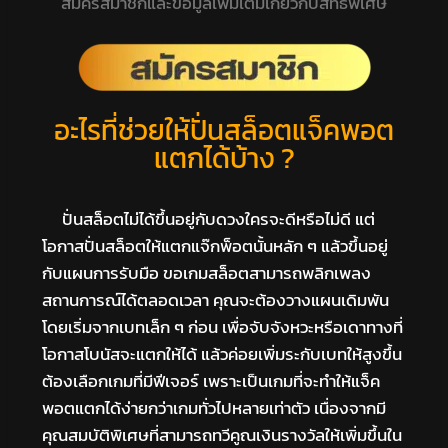
สมัครสมาชิกและข้อมูลเพิ่มเติมเกี่ยวกับสิทธิพิเศษ
อะไรที่ช่วยให้ปั่นสล็อตแจ็คพอต
แตกได้บ้าง ?
ปั่นสล็อตไม่ได้ขึ้นอยู่กับดวงใครจะดีหรือไม่ดี แต่
โอกาสปั่นสล็อตให้แตกแจ๊กพ็อตนั้นหลัก ๆ แล้วขึ้นอยู่
กับแผนการรับมือ ขอเกมสล็อตสามารถพลิกเพลง
สถานการณ์ได้ตลอดเวลา คุณจะต้องวางแผนเดิมพัน
โดยเริ่มจากเบทเล็ก ๆ ก่อน เพื่อจับจังหวะหรือเดาทางที่
โอกาสโบนัสจะแตกให้ได้ แล้วค่อยเพิ่มระกับเบทให้สูงขึ้น
ต้องเลือกเกมที่มีฟีเจอร์ เพราะเป็นเกมที่จะทำให้แจ็ค
พอตแตกได้ง่ายกว่าเกมทั่วไปหลายเท่าตัว เนื่องจากมี
คุณสมบัติพิเศษที่สามารถทวีคูณเงินรางวัลให้เพิ่มขึ้นใน