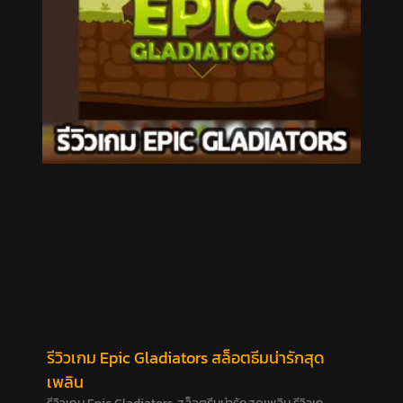
รีวิวเกม Epic Gladiators สล็อตธีมน่ารักสุด
เพลิน