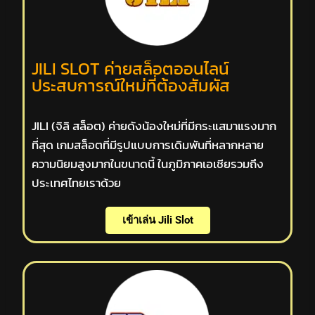
JILI SLOT ค่ายสล็อตออนไลน์
ประสบการณ์ใหม่ที่ต้องสัมผัส
JILI (จิลิ สล็อต) ค่ายดังน้องใหม่ที่มีกระแสมาแรงมาก
ที่สุด เกมสล็อตที่มีรูปแบบการเดิมพันที่หลากหลาย
ความนิยมสูงมากในขนาดนี้ ในภูมิภาคเอเชียรวมถึง
ประเทศไทยเราด้วย
เข้าเล่น Jili Slot