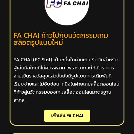
FA CHAI ก้าวไปกับนวัตกรรมเกม
สล็อตรูปแบบใหม่
FA CHAI (FC Slot) เป็นหนึ่งในค่ายเกมเริ่มต้นสำหรับ
ผู้เล่นมือใหม่ที่ไม่ควรพลาด เพราะจากจะให้อัตราการ
จ่ายเงินรางวัลสูงแล่วนั้นยังมีรูปแบบการเดิมพันที่
เรียบง่ายและไม่ซับซ้อน หนึ่งในค่ายเกมสล็อตออนไลน์
ที่ก้าวสู่นวัตกรรมของเกมสล็อตออนไลน์มาตรฐาน
สากล.
เข้าเล่น FA CHAI