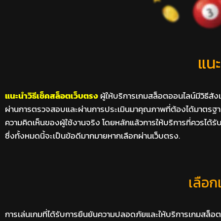
แนะ
แนะนำวิธีเช็คสล็อตเว็บตรง
ผู้ให้บริการเกมสล็อตออนไลน์มีวิธีสัง
ผ่านการตรวจสอบและผ่านการประเมินมาคุณภาพที่ต้องได้มาตรฐานตา
ความคิดเห็นของผู้ใช้งานจริง โดยหลักแล้วการให้บริการที่ควรได้
ซึ่งทั้งหมดนี้จะเป็นข้อดีมากมายหากเลือกผ่านเว็บตรง.
เลือก
การเล่นเกมที่ได้รับการยืนยันความปลอดภัยและให้บริการเกมสล็อตที่