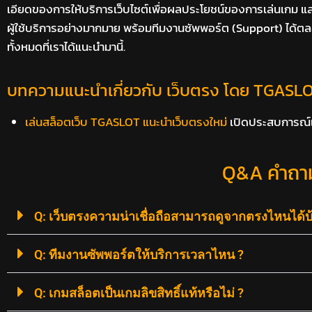
เอียดของการให้บริการเว็บไซต์เพื่อผลประโยชน์ของการเล่นเกม และเว
ผู้ใช้บริการอย่างมากมาย พร้อมทีมงานซัพพอร์ต (Support) ได้ตล
ทั้งหมดที่เราได้แนะนำมานี้.
บทความแนะนำเกี่ยวกับ เว็บตรง โดย TGASL
เล่นสล็อตเว็บ TGASLOT แนะนำเว็บตรงใหม่
เปิดประสบการณ์เ
Q&A คำถามท
Q: เว็บตรงความน่าเชื่อถือสามารถดูจากตรงไหนได้บ้
Q: ทีมงานซัพพอร์ตให้บริการเวลาไหน ?
Q: เกมสล็อตเป็นเกมลิขสิทธิ์แท้หรือไม่ ?