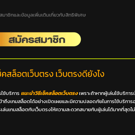
มาชิกและข้อมูลเพิ่มเติมเกี่ยวกับสิทธิพิเศษ
เช็คสล็อตเว็บตรง เว็บตรงดียังไง
ารใช้บริการ
แนะนำวิธีเช็คสล็อตเว็บตรง
เพราะถ้าหากผู้เล่นใช้บริกา
เข้าถึงเกมสล็อตได้อย่างเปิดเผยและมีความปลอดภัยในการใช้บริการอ
เล่นเกมสล็อตกับเว็บตรงให้ความสะดวกสบายกับผู้เล่นได้มากที่สุดไม่