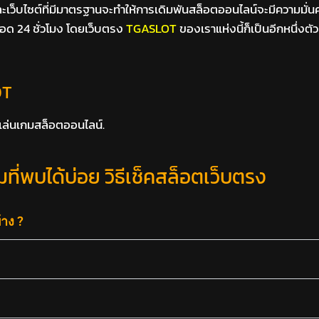
็บไซต์ที่มีมาตรฐานจะทำให้การเดิมพันสล็อตออนไลน์จะมีความมั่นคง ผู
อด 24 ชั่วโมง โดยเว็บตรง
TGASLOT
ของเราแห่งนี้ก็เป็นอีกหนึ่งตั
OT
ล่นเกมสล็อตออนไลน์.
ี่พบได้บ่อย วิธีเช็คสล็อตเว็บตรง
าง ?