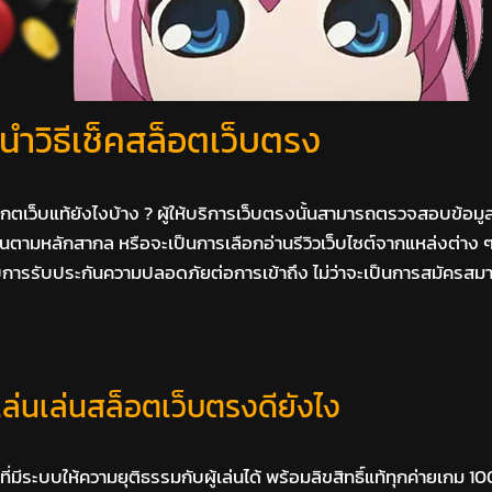
นำวิธีเช็คสล็อตเว็บตรง
เกตเว็บแท้ยังไงบ้าง ? ผู้ให้บริการเว็บตรงนั้นสามารถตรวจสอบข้อมูลก
มหลักสากล หรือจะเป็นการเลือกอ่านรีวิวเว็บไซต์จากแหล่งต่าง ๆ 
รับการรับประกันความปลอดภัยต่อการเข้าถึง ไม่ว่าจะเป็นการสมัครส
เล่นเล่นสล็อตเว็บตรงดียังไง
มีระบบให้ความยุติธรรมกับผู้เล่นได้ พร้อมลิขสิทธิ์แท้ทุกค่ายเกม 10