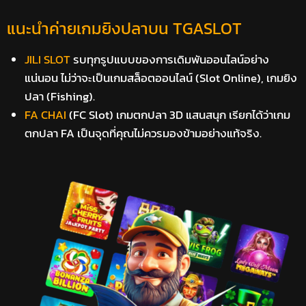
แนะนำค่ายเกมยิงปลาบน TGASLOT
JILI SLOT
รบทุกรูปแบบของการเดิมพันออนไลน์อย่าง
แน่นอน ไม่ว่าจะเป็นเกมสล็อตออนไลน์ (Slot Online), เกมยิง
ปลา (Fishing).
FA CHAI
(FC Slot) เกมตกปลา 3D แสนสนุก เรียกได้ว่าเกม
ตกปลา FA เป็นจุดที่คุณไม่ควรมองข้ามอย่างแท้จริง.