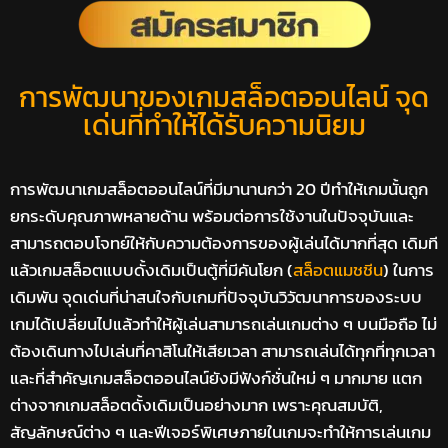
การพัฒนาของเกมสล็อตออนไลน์ จุด
เด่นที่ทำให้ได้รับความนิยม
การพัฒนาเกมสล็อตออนไลน์ที่มีมานานกว่า 20 ปีทำให้เกมนั้นถูก
ยกระดับคุณภาพหลายด้าน พร้อมต่อการใช้งานในปัจจุบันและ
สามารถตอบโจทย์ให้กับความต้องการของผู้เล่นได้มากที่สุด เดิมที
แล้วเกมสล็อตแบบดั้งเดิมเป็นตู้ที่มีคันโยก (
สล็อตแมชชีน
) ในการ
เดิมพัน จุดเด่นที่น่าสนใจกับเกมที่ปัจจุบันวิวัฒนาการของระบบ
เกมได้เปลี่ยนไปแล้วทำให้ผู้เล่นสามารถเล่นเกมต่าง ๆ บนมือถือ ไม่
ต้องเดินทางไปเล่นที่คาสิโนให้เสียเวลา สามารถเล่นได้ทุกที่ทุกเวลา
และที่สำคัญเกมสล็อตออนไลน์ยังมีฟังก์ชั่นใหม่ ๆ มากมาย แตก
ต่างจากเกมสล็อตดั้งเดิมเป็นอย่างมาก เพราะคุณสมบัติ,
สัญลักษณ์ต่าง ๆ และฟีเจอร์พิเศษภายในเกมจะทำให้การเล่นเกม