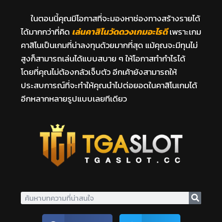
ในตอนนี้คุณมีโอกาสที่จะมองหาช่องทางสร้างรายได้
ได้มากกว่าที่คิด
เล่นคาสิโนวัดดวงเกมอะไรดี
เพราะเกม
คาสิโนเป็นเกมที่น่าลงทุนด้วยมากที่สุด แม้คุณจะมีทุนไม่
สูงก็สามารถเล่นได้แบบสบาย ๆ ให้โอกาสทำกำไรได้
โดยที่คุณไม่ต้องกลัวเจ็บตัว อีกเค้ายังสามารถให้
ประสบการณ์ที่จะทำให้คุณนำไปต่อยอดในคาสิโนเกมได้
อีกหลากหลายรูปแบบเลยทีเดียว