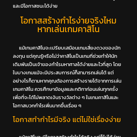
และมีโอกาสชนะได้ง่าย
โอกาสสร้างกำไรง่ายจริงไหม
หากเล่นเกมคาสิโน
แม้เกมคาสิโนจะเปรียบเสมือนเกมเสี่ยงดวงของนัก
ลงทุน แต่คุณรู้หรือไม่ว่าคาสิโนเป็นเกมที่ช่วยทำให้นัก
เดิมพันเป็นเจ้าของกำไรมหาศาลได้ง่ายและไวที่สุด โดย
ในบางเกมแม้จะมีประสบการณ์ก็สามารถเล่นได้ แต่
อย่างไรก็ตามหากคุณต้องการสร้างรายได้จากการเล่น
เกมคาสิโน ควรศึกษาข้อมูลและกติกาก่อนเล่นทุกครั้ง
เพื่อที่จะได้ไม่พลาดเงินรางวัลต่าง ๆ ในเกมคาสิโนและ
โอกาสบวกกำไรเพิ่มมากขึ้นเรื่อย ๆ
โอกาสทำกำไรมีจริง แต่ไม่ใช่เรื่องง่าย
แม้คาสิโนจะมีโอกาสสร้างกำไรได้จริง แต่ก็ไม่ได้ง่าย