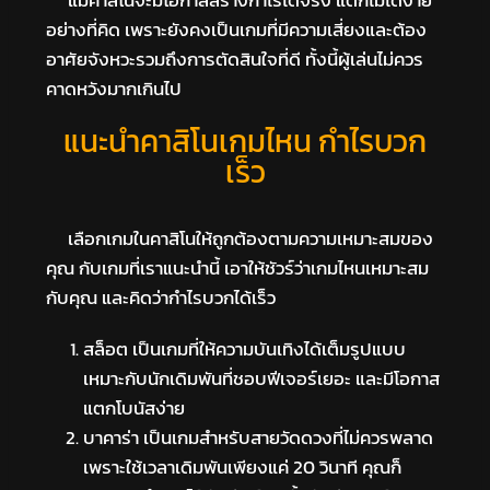
อย่างที่คิด เพราะยังคงเป็นเกมที่มีความเสี่ยงและต้อง
อาศัยจังหวะรวมถึงการตัดสินใจที่ดี ทั้งนี้ผู้เล่นไม่ควร
คาดหวังมากเกินไป
แนะนำคาสิโนเกมไหน กำไรบวก
เร็ว
เลือกเกมในคาสิโนให้ถูกต้องตามความเหมาะสมของ
คุณ กับเกมที่เราแนะนำนี้ เอาให้ชัวร์ว่าเกมไหนเหมาะสม
กับคุณ และคิดว่ากำไรบวกได้เร็ว
สล็อต เป็นเกมที่ให้ความบันเทิงได้เต็มรูปแบบ
เหมาะกับนักเดิมพันที่ชอบฟีเจอร์เยอะ และมีโอกาส
แตกโบนัสง่าย
บาคาร่า เป็นเกมสำหรับสายวัดดวงที่ไม่ควรพลาด
เพราะใช้เวลาเดิมพันเพียงแค่ 20 วินาที คุณก็